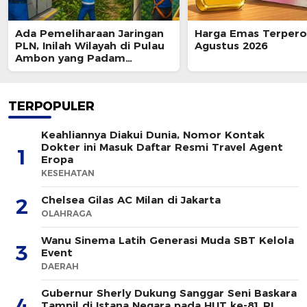
Ada Pemeliharaan Jaringan
Harga Emas Terpero
PLN, Inilah Wilayah di Pulau
Agustus 2026
Ambon yang Padam
Sementara 8 Agustus 2026
TERPOPULER
Keahliannya Diakui Dunia, Nomor Kontak
Dokter ini Masuk Daftar Resmi Travel Agent
1
Eropa
KESEHATAN
Chelsea Gilas AC Milan di Jakarta
2
OLAHRAGA
Wanu Sinema Latih Generasi Muda SBT Kelola
3
Event
DAERAH
Gubernur Sherly Dukung Sanggar Seni Baskara
4
Tampil di Istana Negara pada HUT ke-81 RI