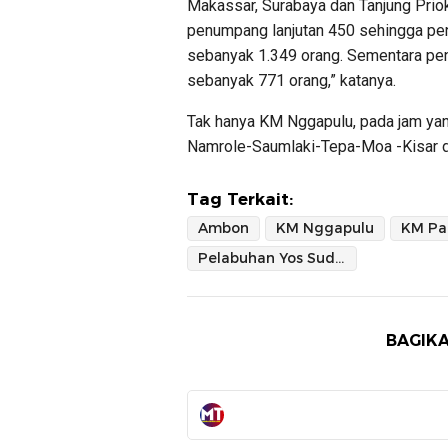
Makassar, Surabaya dan Tanjung Pri
penumpang lanjutan 450 sehingga p
sebanyak 1.349 orang. Sementara pe
sebanyak 771 orang,” katanya.
Tak hanya KM Nggapulu, pada jam ya
Namrole-Saumlaki-Tepa-Moa -Kisar 
Tag Terkait:
Ambon
KM Nggapulu
KM Pa
Pelabuhan Yos Sudarso Ambon
BAGIKA