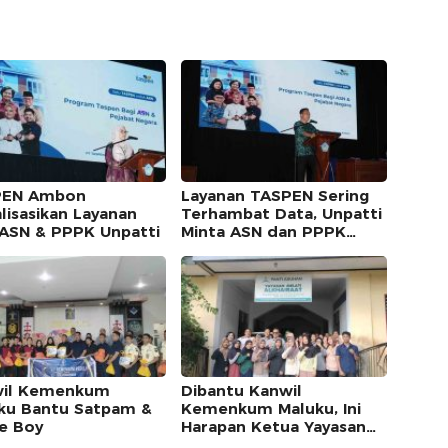
PEN Ambon
Layanan TASPEN Sering
alisasikan Layanan
Terhambat Data, Unpatti
 ASN & PPPK Unpatti
Minta ASN dan PPPK
Tertib Administrasi
il Kemenkum
Dibantu Kanwil
ku Bantu Satpam &
Kemenkum Maluku, Ini
ce Boy
Harapan Ketua Yayasan
Melati Alkhairaat