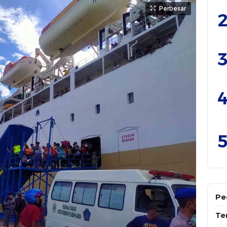
Perbesar
2
3
4
5
Pe
Te