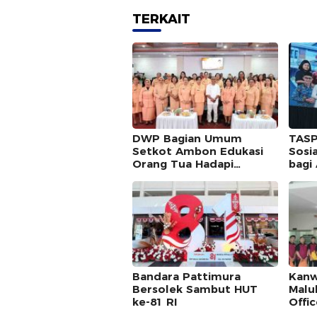
TERKAIT
DWP Bagian Umum
TAS
Setkot Ambon Edukasi
Sosi
Orang Tua Hadapi
bagi
Tantangan Pola Asuh
Modern
Bandara Pattimura
Kanw
Bersolek Sambut HUT
Malu
ke-81 RI
Offi