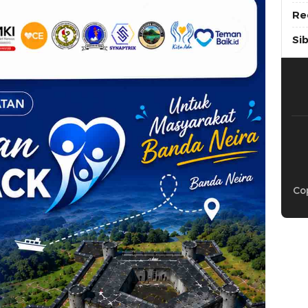
Re
Si
Cop