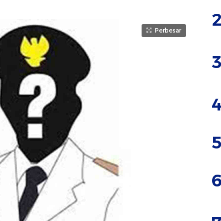
2
Perbesar
3
4
5
6