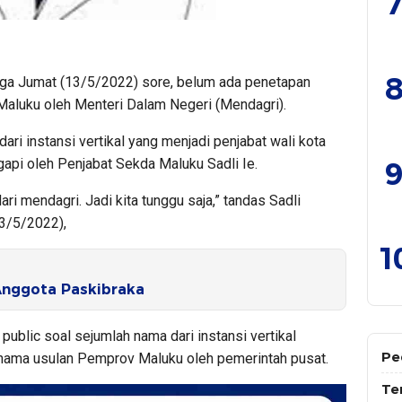
7
8
ga Jumat (13/5/2022) sore, belum ada penetapan
Maluku oleh Menteri Dalam Negeri (Mendagri).
ri instansi vertikal yang menjadi penjabat wali kota
9
gapi oleh Penjabat Sekda Maluku Sadli Ie.
i mendagri. Jadi kita tunggu saja,” tandas Sadli
3/5/2022),
1
Anggota Paskibraka
public soal sejumlah nama dari instansi vertikal
Pe
nama usulan Pemprov Maluku oleh pemerintah pusat.
Te