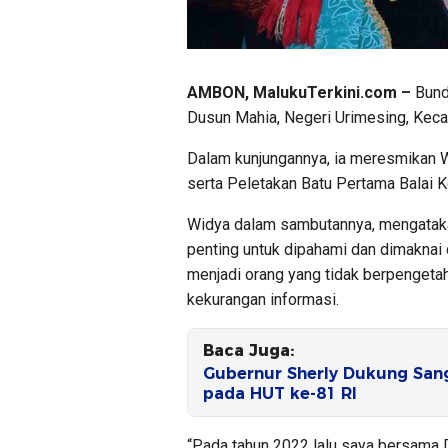
AMBON, MalukuTerkini.com –
Bund
Dusun Mahia, Negeri Urimesing, Kec
Dalam kunjungannya, ia meresmikan Wa
serta Peletakan Batu Pertama Balai 
Widya dalam sambutannya, mengatakan
penting untuk dipahami dan dimaknai 
menjadi orang yang tidak berpengetahu
kekurangan informasi.
Baca Juga:
Gubernur Sherly Dukung Sang
pada HUT ke-81 RI
“Pada tahun 2022 lalu saya bersama 