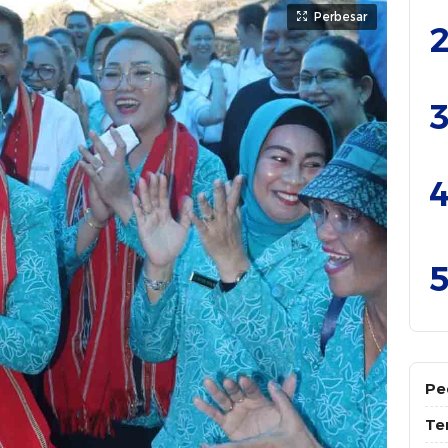
Perbesar
2
3
4
5
Pe
Te