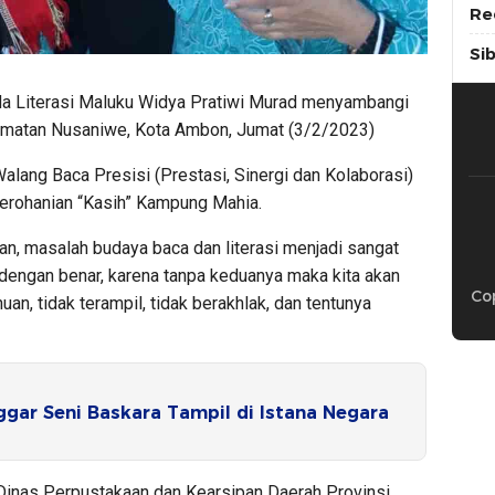
Re
Si
a Literasi Maluku Widya Pratiwi Murad menyambangi
amatan Nusaniwe, Kota Ambon, Jumat (3/2/2023)
lang Baca Presisi (Prestasi, Sinergi dan Kolaborasi)
Kerohanian “Kasih” Kampung Mahia.
, masalah budaya baca dan literasi menjadi sangat
dengan benar, karena tanpa keduanya maka kita akan
Cop
an, tidak terampil, tidak berakhlak, dan tentunya
gar Seni Baskara Tampil di Istana Negara
Dinas Perpustakaan dan Kearsipan Daerah Provinsi