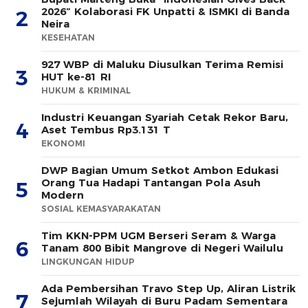
2026” Kolaborasi FK Unpatti & ISMKI di Banda
2
Neira
KESEHATAN
927 WBP di Maluku Diusulkan Terima Remisi
3
HUT ke-81 RI
HUKUM & KRIMINAL
Industri Keuangan Syariah Cetak Rekor Baru,
4
Aset Tembus Rp3.131 T
EKONOMI
DWP Bagian Umum Setkot Ambon Edukasi
Orang Tua Hadapi Tantangan Pola Asuh
5
Modern
SOSIAL KEMASYARAKATAN
Tim KKN-PPM UGM Berseri Seram & Warga
6
Tanam 800 Bibit Mangrove di Negeri Wailulu
LINGKUNGAN HIDUP
Ada Pembersihan Travo Step Up, Aliran Listrik
7
Sejumlah Wilayah di Buru Padam Sementara