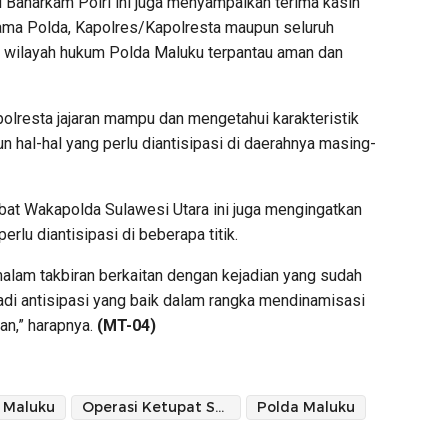
d Baharkam Polri ini juga menyampaikan terima kasih
tama Polda, Kapolres/Kapolresta maupun seluruh
i wilayah hukum Polda Maluku terpantau aman dan
olresta jajaran mampu dan mengetahui karakteristik
 hal-hal yang perlu diantisipasi di daerahnya masing-
jabat Wakapolda Sulawesi Utara ini juga mengingatkan
rlu diantisipasi di beberapa titik.
 malam takbiran berkaitan dengan kejadian yang sudah
jadi antisipasi yang baik dalam rangka mendinamisasi
an,” harapnya.
(MT-04)
Maluku
Operasi Ketupat Salawaku 2024
Polda Maluku