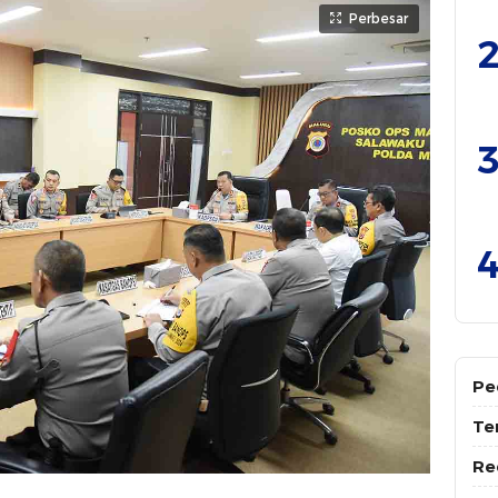
Perbesar
2
3
4
Pe
Te
Re