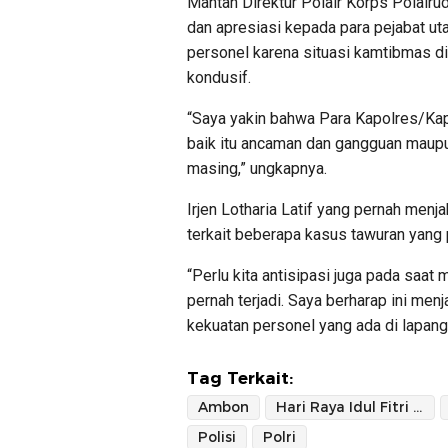
Mantan Direktur Polair Korps Polairu
dan apresiasi kepada para pejabat u
personel karena situasi kamtibmas d
kondusif.
“Saya yakin bahwa Para Kapolres/Kap
baik itu ancaman dan gangguan maupun
masing,” ungkapnya.
Irjen Lotharia Latif yang pernah men
terkait beberapa kasus tawuran yang pe
“Perlu kita antisipasi juga pada saat
pernah terjadi. Saya berharap ini men
kekuatan personel yang ada di lapang
Tag Terkait:
Ambon
Hari Raya Idul Fitri 1445 H
Polisi
Polri