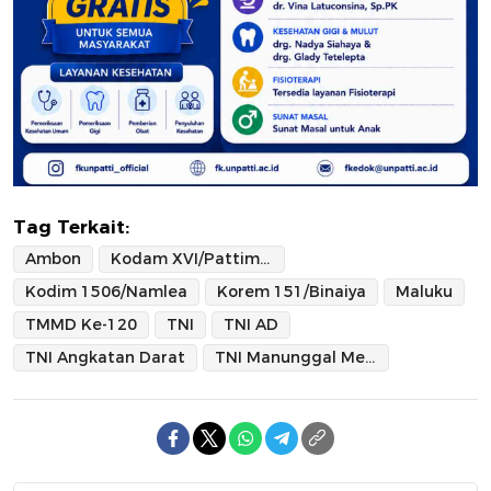
Tag Terkait:
Ambon
Kodam XVI/Pattimura
Kodim 1506/Namlea
Korem 151/Binaiya
Maluku
TMMD Ke-120
TNI
TNI AD
TNI Angkatan Darat
TNI Manunggal Membangun Desa Ke-120