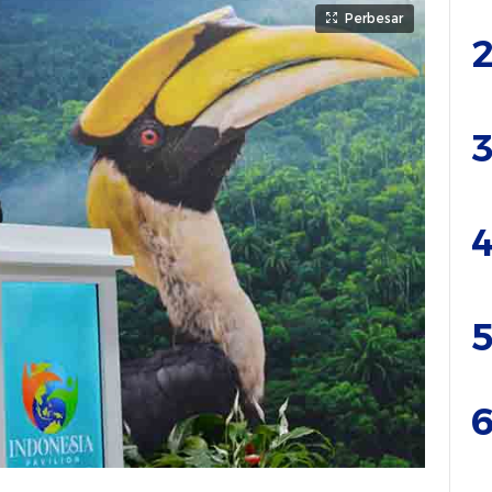
Perbesar
2
3
4
5
6