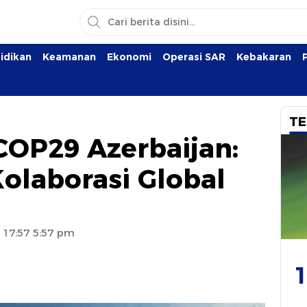
idikan
Keamanan
Ekonomi
Operasi SAR
Kebakaran
TE
OP29 Azerbaijan:
olaborasi Global
 17:57 5:57 pm
1