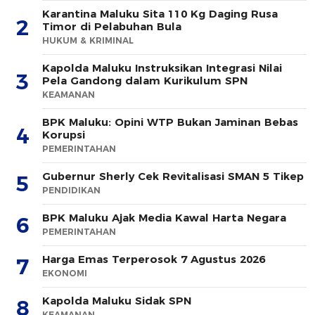
Karantina Maluku Sita 110 Kg Daging Rusa
2
Timor di Pelabuhan Bula
HUKUM & KRIMINAL
Kapolda Maluku Instruksikan Integrasi Nilai
3
Pela Gandong dalam Kurikulum SPN
KEAMANAN
BPK Maluku: Opini WTP Bukan Jaminan Bebas
4
Korupsi
PEMERINTAHAN
Gubernur Sherly Cek Revitalisasi SMAN 5 Tikep
5
PENDIDIKAN
BPK Maluku Ajak Media Kawal Harta Negara
6
PEMERINTAHAN
Harga Emas Terperosok 7 Agustus 2026
7
EKONOMI
Kapolda Maluku Sidak SPN
8
KEAMANAN