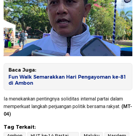
Baca Juga:
Fun Walk Semarakkan Hari Pengayoman ke-81
di Ambon
Ia menekankan pentingnya soliditas internal partai dalam
memperkuat langkah perjuangan politik bersama rakyat.
(MT-
04)
Tag Terkait:
Ambon
HUT ke-14 Partai NasDem
Maluku
Nasdem