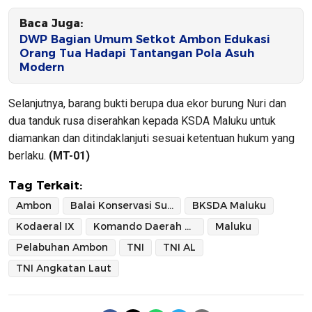
Baca Juga:
DWP Bagian Umum Setkot Ambon Edukasi
Orang Tua Hadapi Tantangan Pola Asuh
Modern
Selanjutnya, barang bukti berupa dua ekor burung Nuri dan
dua tanduk rusa diserahkan kepada KSDA Maluku untuk
diamankan dan ditindaklanjuti sesuai ketentuan hukum yang
berlaku.
(MT-01)
Tag Terkait:
Ambon
Balai Konservasi Sumber Daya Alam Maluku
BKSDA Maluku
Kodaeral IX
Komando Daerah TNI Angkatan Laut
Maluku
Pelabuhan Ambon
TNI
TNI AL
TNI Angkatan Laut