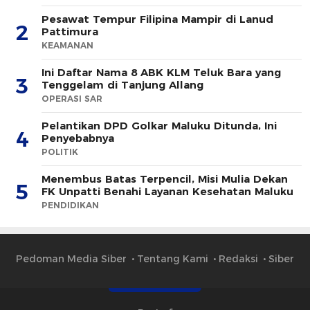
Pesawat Tempur Filipina Mampir di Lanud
2
Pattimura
KEAMANAN
Ini Daftar Nama 8 ABK KLM Teluk Bara yang
3
Tenggelam di Tanjung Allang
OPERASI SAR
Pelantikan DPD Golkar Maluku Ditunda, Ini
4
Penyebabnya
POLITIK
Menembus Batas Terpencil, Misi Mulia Dekan
5
FK Unpatti Benahi Layanan Kesehatan Maluku
PENDIDIKAN
Pedoman Media Siber
Tentang Kami
Redaksi
Siber