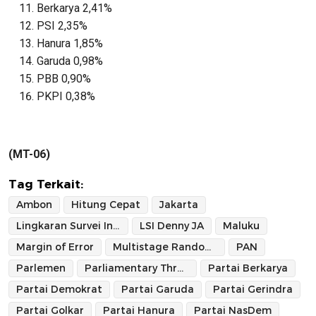
Berkarya 2,41%
PSI 2,35%
Hanura 1,85%
Garuda 0,98%
PBB 0,90%
PKPI 0,38%
(MT-06)
Tag Terkait:
Ambon
Hitung Cepat
Jakarta
Lingkaran Survei Indonesia
LSI Denny JA
Maluku
Margin of Error
Multistage Random Sampling
PAN
Parlemen
Parliamentary Threshold
Partai Berkarya
Partai Demokrat
Partai Garuda
Partai Gerindra
Partai Golkar
Partai Hanura
Partai NasDem