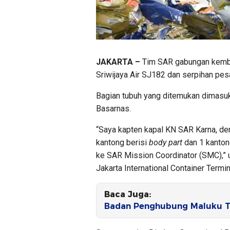
JAKARTA –
Tim SAR gabungan kemba
Sriwijaya Air SJ182 dan serpihan pes
Bagian tubuh yang ditemukan dimasuk
Basarnas.
“Saya kapten kapal KN SAR Karna, de
kantong berisi
body part
dan 1 kantong
ke SAR Mission Coordinator (SMC),” u
Jakarta International Container Termi
Baca Juga:
Badan Penghubung Maluku Te