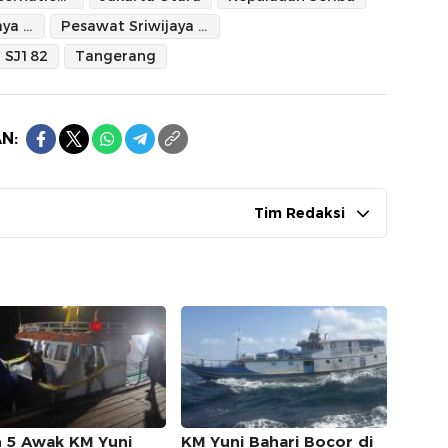
Pesawat Sriwijaya Air
Pesawat Sriwijaya Air Jatuh
SJ182
Tangerang
N:
Tim Redaksi
ah 5 Awak KM Yuni
KM Yuni Bahari Bocor di