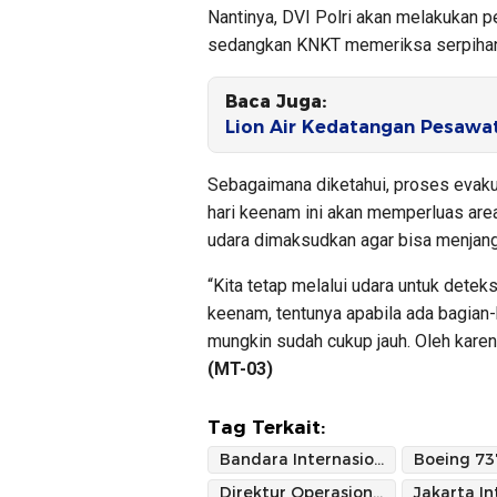
Nantinya, DVI Polri akan melakukan 
sedangkan KNKT memeriksa serpiha
Baca Juga:
Lion Air Kedatangan Pesawat
Sebagaimana diketahui, proses evak
hari keenam ini akan memperluas area
udara dimaksudkan agar bisa menjang
“Kita tetap melalui udara untuk detek
keenam, tentunya apabila ada bagian-
mungkin sudah cukup jauh. Oleh karena
(MT-03)
Tag Terkait:
Bandara Internasional Soekarno-Hatta
Boeing 73
Direktur Operasional Basarnas