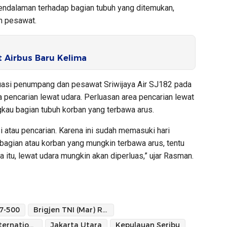
pendalaman terhadap bagian tubuh yang ditemukan,
n pesawat.
 Airbus Baru Kelima
uasi penumpang dan pesawat Sriwijaya Air SJ182 pada
 pencarian lewat udara. Perluasan area pencarian lewat
kau bagian tubuh korban yang terbawa arus.
si atau pencarian. Karena ini sudah memasuki hari
bagian atau korban yang mungkin terbawa arus, tentu
 itu, lewat udara mungkin akan diperluas,” ujar Rasman.
7-500
Brigjen TNI (Mar) Rasman MS
Jakarta International Container Terminal (JICT) 2
Jakarta Utara
Kepulauan Seribu