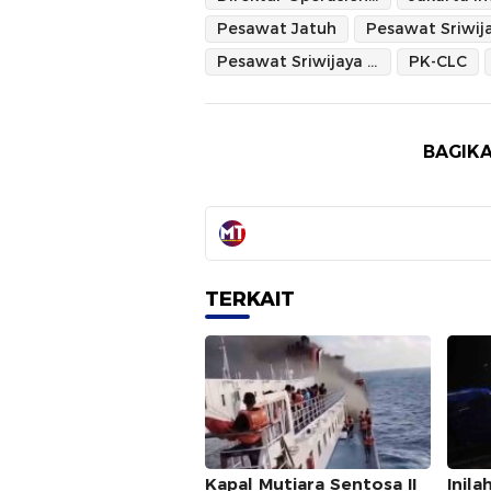
Pesawat Jatuh
Pesawat Sriwijaya Air SJ182
PK-CLC
BAGIKA
TERKAIT
Kapal Mutiara Sentosa II
Inil