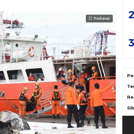
2
Perbesar
3
Pe
Te
Re
Si