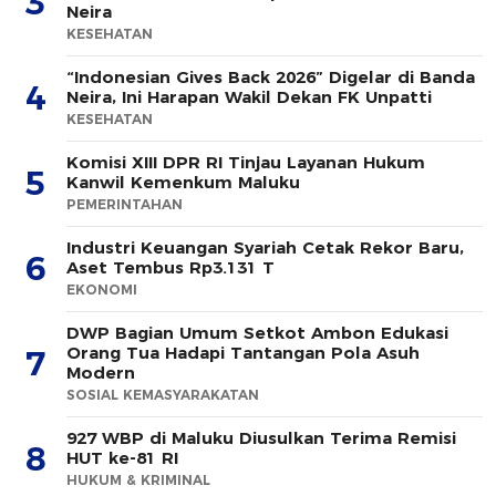
3
Neira
KESEHATAN
“Indonesian Gives Back 2026” Digelar di Banda
4
Neira, Ini Harapan Wakil Dekan FK Unpatti
KESEHATAN
Komisi XIII DPR RI Tinjau Layanan Hukum
5
Kanwil Kemenkum Maluku
PEMERINTAHAN
Industri Keuangan Syariah Cetak Rekor Baru,
6
Aset Tembus Rp3.131 T
EKONOMI
DWP Bagian Umum Setkot Ambon Edukasi
Orang Tua Hadapi Tantangan Pola Asuh
7
Modern
SOSIAL KEMASYARAKATAN
927 WBP di Maluku Diusulkan Terima Remisi
8
HUT ke-81 RI
HUKUM & KRIMINAL