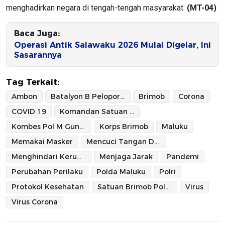
menghadirkan negara di tengah-tengah masyarakat.
(MT-04)
Baca Juga:
Operasi Antik Salawaku 2026 Mulai Digelar, Ini
Sasarannya
Tag Terkait:
Ambon
Batalyon B Pelopor Satuan Brimob Polda Maluku
Brimob
Corona
COVID 19
Komandan Satuan Brimob Polda Maluku
Kombes Pol M Guntur
Korps Brimob
Maluku
Memakai Masker
Mencuci Tangan Dengan Sabun
Menghindari Kerumunan
Menjaga Jarak
Pandemi
Perubahan Perilaku
Polda Maluku
Polri
Protokol Kesehatan
Satuan Brimob Polda Maluku
Virus
Virus Corona