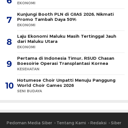
6
EKONOMI
Kunjungi Booth PLN di GIIAS 2026, Nikmati
7
Promo Tambah Daya 50%
EKONOMI
Laju Ekonomi Maluku Masih Tertinggal Jauh
8
dari Maluku Utara
EKONOMI
Pertama di Indonesia Timur, RSUD Chasan
9
Boesoirie Operasi Transplantasi Kornea
KESEHATAN
Hotumese Choir Unpatti Menuju Panggung
10
World Choir Games 2026
SENI BUDAYA
Pedoman Media Siber
Tentang Kami
Redaksi
Siber