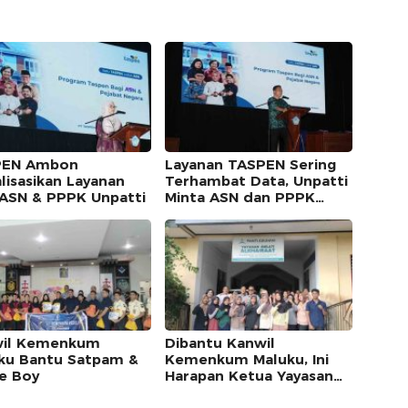
PEN Ambon
Layanan TASPEN Sering
alisasikan Layanan
Terhambat Data, Unpatti
 ASN & PPPK Unpatti
Minta ASN dan PPPK
Tertib Administrasi
il Kemenkum
Dibantu Kanwil
ku Bantu Satpam &
Kemenkum Maluku, Ini
ce Boy
Harapan Ketua Yayasan
Melati Alkhairaat