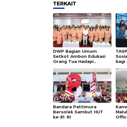
TERKAIT
DWP Bagian Umum
TAS
Setkot Ambon Edukasi
Sosi
Orang Tua Hadapi
bagi
Tantangan Pola Asuh
Modern
Bandara Pattimura
Kanw
Bersolek Sambut HUT
Malu
ke-81 RI
Offi