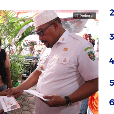
2
Perbesar
3
4
5
6