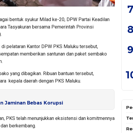
7
gai bentuk syukur Milad ke-20, DPW Partai Keadilan
8
cara Tasyakuran bersama Pemerintah Provinsi
.
9
g di pelataran Kantor DPW PKS Maluku tersebut,
esempatan memberikan santunan dan paket sembako
m.
1
ako yang dibagikan. Ribuan bantuan tersebut,
ara kepala daerah dengan PKS Maluku.
n Jaminan Bebas Korupsi
Pe
Te
n, PKS telah menunjukkan eksistensi dan komitmennya
ju dan berkembang.
Re