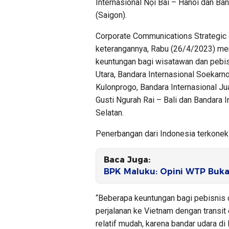
Internasional Nội Bài – Hanoi dan Ba
(Saigon).
Corporate Communications Strategic o
keterangannya, Rabu (26/4/2023) men
keuntungan bagi wisatawan dan pebis
Utara, Bandara Internasional Soekarn
Kulonprogo, Bandara Internasional Jua
Gusti Ngurah Rai – Bali dan Bandara 
Selatan.
Penerbangan dari Indonesia terkonek
Baca Juga:
BPK Maluku: Opini WTP Buka
“Beberapa keuntungan bagi pebisnis 
perjalanan ke Vietnam dengan transit d
relatif mudah, karena bandar udara d