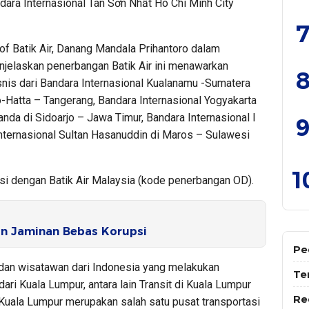
ndara Internasional Tân Sơn Nhất Ho Chi Minh City
7
f Batik Air, Danang Mandala Prihantoro dalam
jelaskan penerbangan Batik Air ini menawarkan
8
nis dari Bandara Internasional Kualanamu -Sumatera
o-Hatta – Tangerang, Bandara Internasional Yogyakarta
nda di Sidoarjo – Jawa Timur, Bandara Internasional I
9
Internasional Sultan Hasanuddin di Maros – Sulawesi
1
si dengan Batik Air Malaysia (kode penerbangan OD).
n Jaminan Bebas Korupsi
Pe
dan wisatawan dari Indonesia yang melakukan
Te
ari Kuala Lumpur, antara lain Transit di Kuala Lumpur
Re
i Kuala Lumpur merupakan salah satu pusat transportasi