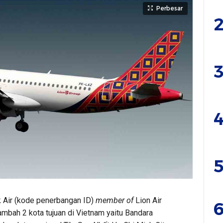
Perbesar
2
3
4
5
 Air (kode penerbangan ID)
member of
Lion Air
6
mbah 2 kota tujuan di Vietnam yaitu Bandara