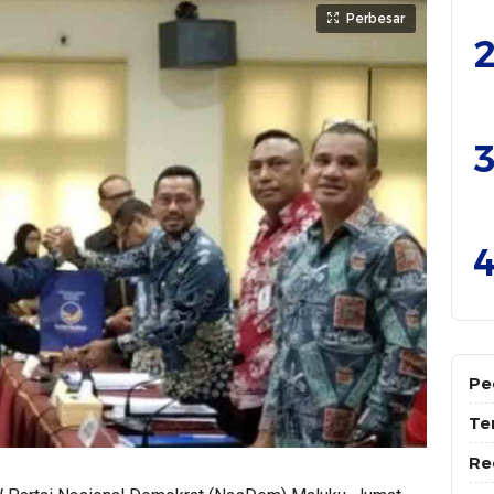
Perbesar
2
3
4
Pe
Te
Re