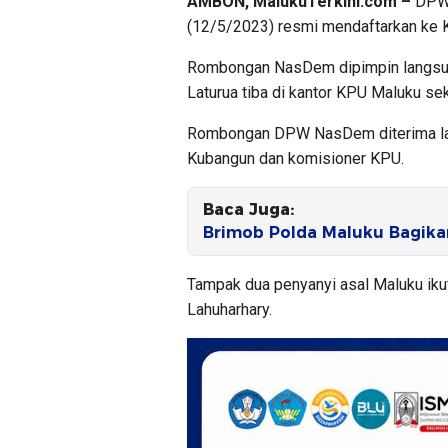
AMBON, MalukuTerkini.com –
DPW 
(12/5/2023) resmi mendaftarkan ke 
Rombongan NasDem dipimpin langsu
Laturua tiba di kantor KPU Maluku sek
Rombongan DPW NasDem diterima lan
Kubangun dan komisioner KPU.
Baca Juga:
Brimob Polda Maluku Bagika
Tampak dua penyanyi asal Maluku iku
Lahuharhary.