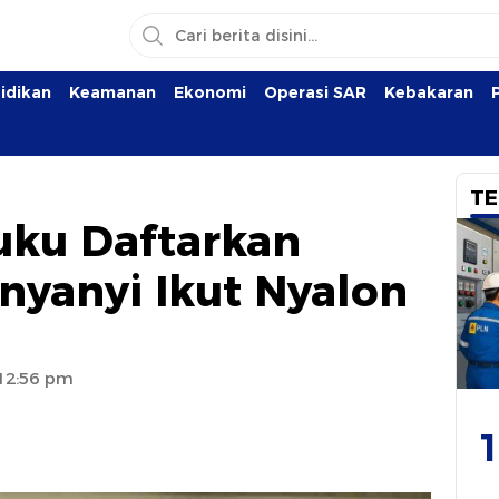
idikan
Keamanan
Ekonomi
Operasi SAR
Kebakaran
TE
ku Daftarkan
enyanyi Ikut Nyalon
 12:56 pm
1