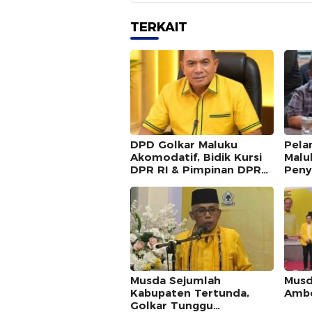
TERKAIT
DPD Golkar Maluku
Pela
Akomodatif, Bidik Kursi
Maluk
DPR RI & Pimpinan DPRD
Peny
Maluku
Musda Sejumlah
Musd
Kabupaten Tertunda,
Ambo
Golkar Tunggu