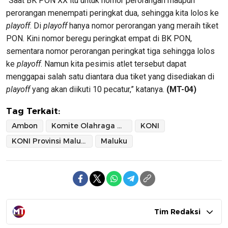
“Saat BK PON XX itu untuk nomor perorangan maupun
perorangan menempati peringkat dua, sehingga kita lolos ke
playoff
. Di
playoff
hanya nomor perorangan yang meraih tiket
PON. Kini nomor beregu peringkat empat di BK PON,
sementara nomor perorangan peringkat tiga sehingga lolos
ke
playoff
. Namun kita pesimis atlet tersebut dapat
menggapai salah satu diantara dua tiket yang disediakan di
playoff
yang akan diikuti 10 pecatur,” katanya.
(MT-04)
Tag Terkait:
Ambon
Komite Olahraga Nasional Indonesia
KONI
KONI Provinsi Maluku
Maluku
Tim Redaksi