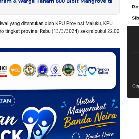
ram & Warga Tanam 800 Bibit Mangrove di
Re
Si
adwal yang ditentukan oleh KPU Provinsi Maluku, KPU
o tingkat provinsi Rabu (13/3/3024) sekira pukul 22.00
Cop