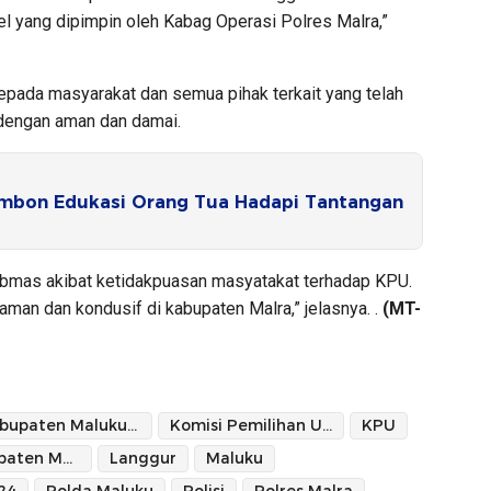
l yang dipimpin oleh Kabag Operasi Polres Malra,”
epada masyarakat dan semua pihak terkait yang telah
dengan aman dan damai.
bon Edukasi Orang Tua Hadapi Tantangan
bmas akibat ketidakpuasan masyatakat terhadap KPU.
man dan kondusif di kabupaten Malra,” jelasnya. .
(MT-
Kabupaten Maluku Tenggara
Komisi Pemilihan Umum
KPU
KPU Kabupaten Maluku Tenggara
Langgur
Maluku