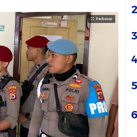
2
Perbesar
3
4
5
6