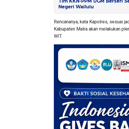
Tim KKN-PPM UGM Berseri Se
Negeri Wailulu
Rencananya, kata Kapolres, sesuai j
Kabupaten Malra akan melakukan plen
WIT.