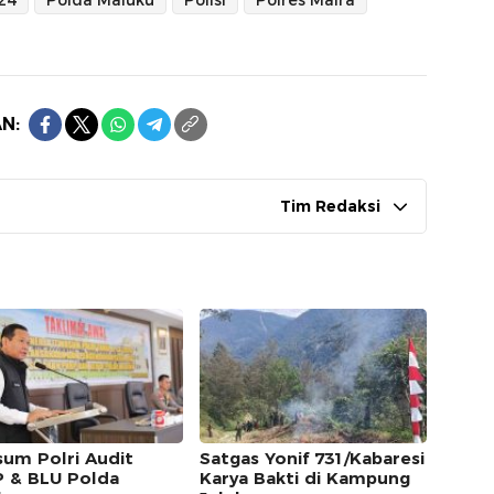
24
Polda Maluku
Polisi
Polres Malra
N:
Tim Redaksi
sum Polri Audit
Satgas Yonif 731/Kabaresi
 & BLU Polda
Karya Bakti di Kampung