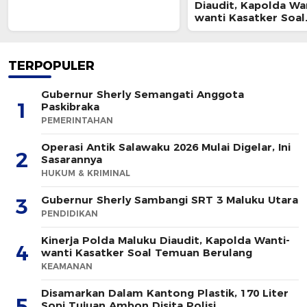
Diaudit, Kapolda Wa
wanti Kasatker Soal
Temuan Berulang
TERPOPULER
Gubernur Sherly Semangati Anggota
1
Paskibraka
PEMERINTAHAN
Operasi Antik Salawaku 2026 Mulai Digelar, Ini
2
Sasarannya
HUKUM & KRIMINAL
Gubernur Sherly Sambangi SRT 3 Maluku Utara
3
PENDIDIKAN
Kinerja Polda Maluku Diaudit, Kapolda Wanti-
4
wanti Kasatker Soal Temuan Berulang
KEAMANAN
Disamarkan Dalam Kantong Plastik, 170 Liter
5
Sopi Tujuan Ambon Disita Polisi