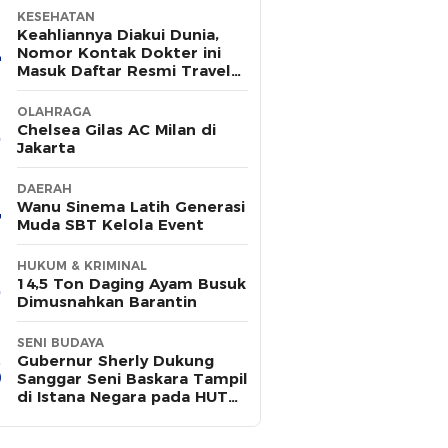
KESEHATAN
Keahliannya Diakui Dunia,
Nomor Kontak Dokter ini
Masuk Daftar Resmi Travel
Agent Eropa
OLAHRAGA
Chelsea Gilas AC Milan di
Jakarta
DAERAH
Wanu Sinema Latih Generasi
Muda SBT Kelola Event
HUKUM & KRIMINAL
14,5 Ton Daging Ayam Busuk
Dimusnahkan Barantin
SENI BUDAYA
Gubernur Sherly Dukung
Sanggar Seni Baskara Tampil
di Istana Negara pada HUT
ke-81 RI