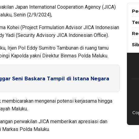
kilan Japan International Cooperation Agency (JICA)
Pe
luku, Senin (2/9/2024),
Te
ma Kohei (Project Formulation Advisor JICA Indonesian
Re
y Yadi (Security Advisory JICA Indonesian Office).
Si
ku, Irjen Pol Eddy Sumitro Tambunan di ruang tamu
ingi Kapolda yakni Direktur Binmas Polda Maluku.
gar Seni Baskara Tampil di Istana Negara
k membicarakan mengenai potensi kerjasama hingga
layah Maluku.
Cop
angan perwakilan JICA memberikan apresiasi dan
di Markas Polda Maluku.