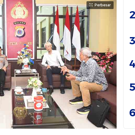
Perbesar
2
3
4
5
6