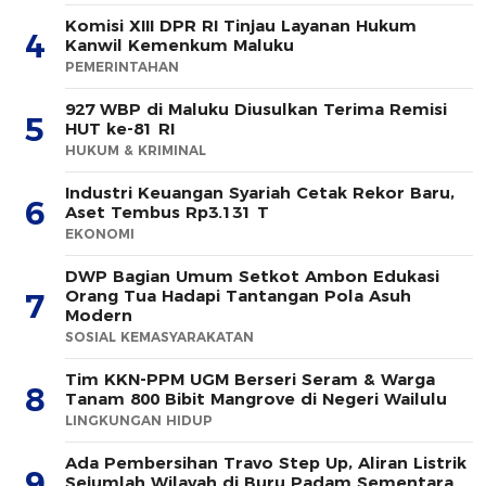
Komisi XIII DPR RI Tinjau Layanan Hukum
4
Kanwil Kemenkum Maluku
PEMERINTAHAN
927 WBP di Maluku Diusulkan Terima Remisi
5
HUT ke-81 RI
HUKUM & KRIMINAL
Industri Keuangan Syariah Cetak Rekor Baru,
6
Aset Tembus Rp3.131 T
EKONOMI
DWP Bagian Umum Setkot Ambon Edukasi
Orang Tua Hadapi Tantangan Pola Asuh
7
Modern
SOSIAL KEMASYARAKATAN
Tim KKN-PPM UGM Berseri Seram & Warga
8
Tanam 800 Bibit Mangrove di Negeri Wailulu
LINGKUNGAN HIDUP
Ada Pembersihan Travo Step Up, Aliran Listrik
9
Sejumlah Wilayah di Buru Padam Sementara