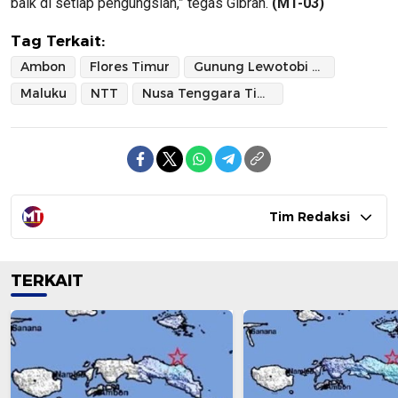
baik di setiap pengungsian,” tegas Gibran.
(MT-03)
Tag Terkait:
Ambon
Flores Timur
Gunung Lewotobi Laki-Laki
Maluku
NTT
Nusa Tenggara Timur
Tim Redaksi
TERKAIT