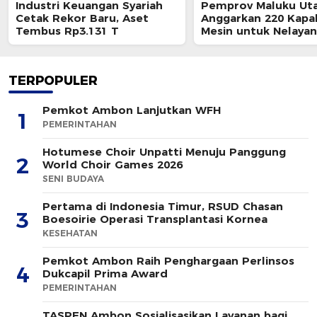
Industri Keuangan Syariah
Pemprov Maluku Ut
Cetak Rekor Baru, Aset
Anggarkan 220 Kapal
Tembus Rp3.131 T
Mesin untuk Nelayan
TERPOPULER
Pemkot Ambon Lanjutkan WFH
1
PEMERINTAHAN
Hotumese Choir Unpatti Menuju Panggung
2
World Choir Games 2026
SENI BUDAYA
Pertama di Indonesia Timur, RSUD Chasan
3
Boesoirie Operasi Transplantasi Kornea
KESEHATAN
Pemkot Ambon Raih Penghargaan Perlinsos
4
Dukcapil Prima Award
PEMERINTAHAN
TASPEN Ambon Sosialisasikan Layanan bagi