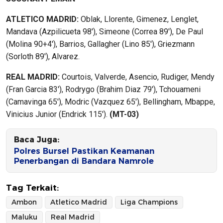
ATLETICO MADRID:
Oblak, Llorente, Gimenez, Lenglet,
Mandava (Azpilicueta 98′), Simeone (Correa 89′), De Paul
(Molina 90+4′), Barrios, Gallagher (Lino 85′), Griezmann
(Sorloth 89′), Alvarez.
REAL MADRID:
Courtois, Valverde, Asencio, Rudiger, Mendy
(Fran Garcia 83′), Rodrygo (Brahim Diaz 79′), Tchouameni
(Camavinga 65′), Modric (Vazquez 65′), Bellingham, Mbappe,
Vinicius Junior (Endrick 115′).
(MT-03)
Baca Juga:
Polres Bursel Pastikan Keamanan
Penerbangan di Bandara Namrole
Tag Terkait:
Ambon
Atletico Madrid
Liga Champions
Maluku
Real Madrid