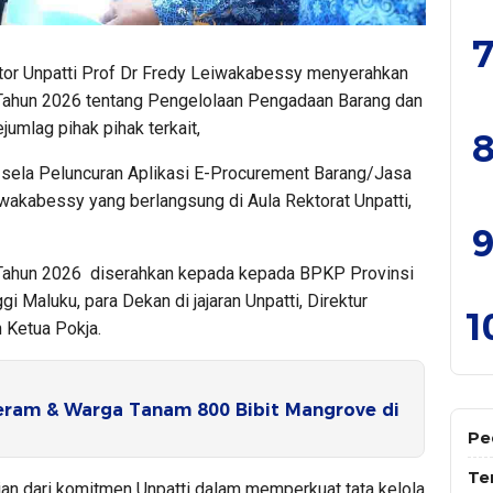
7
or Unpatti Prof Dr Fredy Leiwakabessy menyerahkan
Tahun 2026 tentang Pengelolaan Pengadaan Barang dan
umlag pihak pihak terkait,
8
-sela Peluncuran Aplikasi E-Procurement Barang/Jasa
iwakabessy yang berlangsung di Aula Rektorat Unpatti,
9
Tahun 2026 diserahkan kepada kepada BPKP Provinsi
i Maluku, para Dekan di jajaran Unpatti, Direktur
1
 Ketua Pokja.
ram & Warga Tanam 800 Bibit Mangrove di
Pe
Te
an dari komitmen Unpatti dalam memperkuat tata kelola