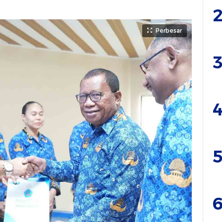
2
Perbesar
3
4
5
6