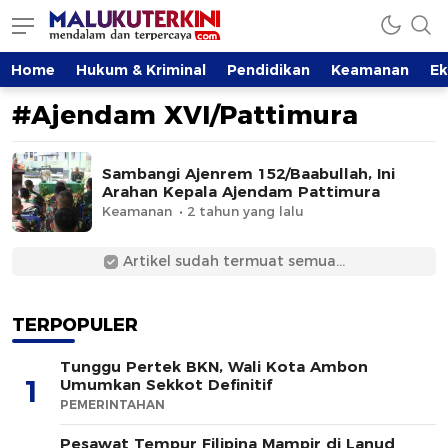
MalukuTerkini.com
Terkini, Mendalam dan Terpercaya
Home
Hukum & Kriminal
Pendidikan
Keamanan
E
#Ajendam XVI/Pattimura
Sambangi Ajenrem 152/Baabullah, Ini
Arahan Kepala Ajendam Pattimura
Keamanan
2 tahun yang lalu
Artikel sudah termuat semua...
TERPOPULER
Tunggu Pertek BKN, Wali Kota Ambon
1
Umumkan Sekkot Definitif
PEMERINTAHAN
Pesawat Tempur Filipina Mampir di Lanud