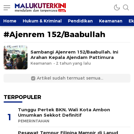
MalukuTerkini.com
Terkini, Mendalam dan Terpercaya
Home
Hukum & Kriminal
Pendidikan
Keamanan
E
#Ajenrem 152/Baabullah
Sambangi Ajenrem 152/Baabullah, Ini
Arahan Kepala Ajendam Pattimura
Keamanan
2 tahun yang lalu
Artikel sudah termuat semua...
TERPOPULER
Tunggu Pertek BKN, Wali Kota Ambon
1
Umumkan Sekkot Definitif
PEMERINTAHAN
Pesawat Tempur Filipina Mampir di Lanud