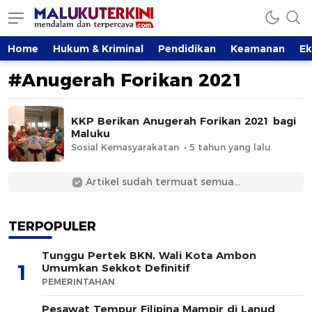
MalukuTerkini.com
Terkini, Mendalam dan Terpercaya
Home
Hukum & Kriminal
Pendidikan
Keamanan
E
#Anugerah Forikan 2021
KKP Berikan Anugerah Forikan 2021 bagi
Maluku
Sosial Kemasyarakatan
5 tahun yang lalu
Artikel sudah termuat semua...
TERPOPULER
Tunggu Pertek BKN, Wali Kota Ambon
1
Umumkan Sekkot Definitif
PEMERINTAHAN
Pesawat Tempur Filipina Mampir di Lanud