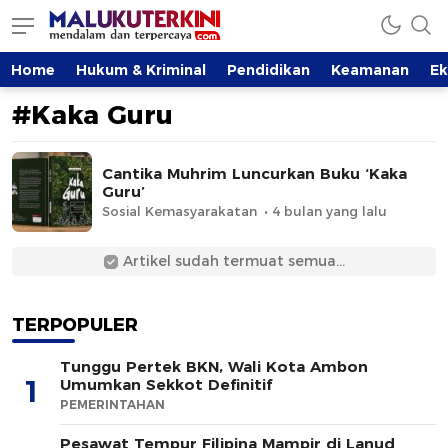
MalukuTerkini.com
Terkini, Mendalam dan Terpercaya
Home
Hukum & Kriminal
Pendidikan
Keamanan
E
#Kaka Guru
Cantika Muhrim Luncurkan Buku ‘Kaka
Guru’
Sosial Kemasyarakatan
4 bulan yang lalu
Artikel sudah termuat semua...
TERPOPULER
Tunggu Pertek BKN, Wali Kota Ambon
1
Umumkan Sekkot Definitif
PEMERINTAHAN
Pesawat Tempur Filipina Mampir di Lanud