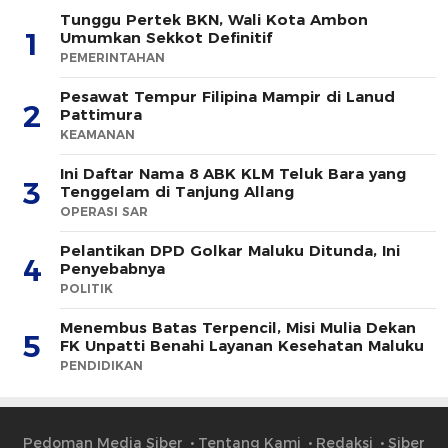
Tunggu Pertek BKN, Wali Kota Ambon
1
Umumkan Sekkot Definitif
PEMERINTAHAN
Pesawat Tempur Filipina Mampir di Lanud
2
Pattimura
KEAMANAN
Ini Daftar Nama 8 ABK KLM Teluk Bara yang
3
Tenggelam di Tanjung Allang
OPERASI SAR
Pelantikan DPD Golkar Maluku Ditunda, Ini
4
Penyebabnya
POLITIK
Menembus Batas Terpencil, Misi Mulia Dekan
5
FK Unpatti Benahi Layanan Kesehatan Maluku
PENDIDIKAN
Pedoman Media Siber
Tentang Kami
Redaksi
Siber