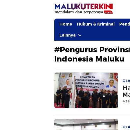
MalukuTerkini.com
Terkini, Mendalam dan Terpercaya
Home
Hukum & Kriminal
Pend
Lainnya
#Pengurus Provins
Indonesia Maluku
OL
Ha
M
4 ta
OL