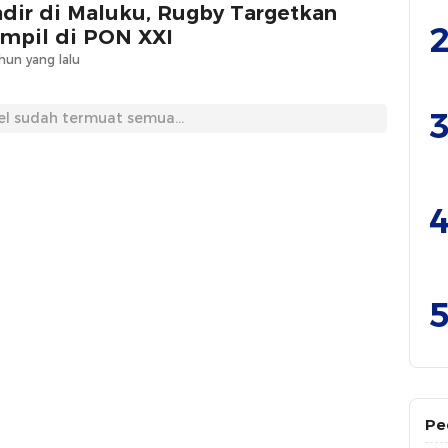
dir di Maluku, Rugby Targetkan
2
mpil di PON XXI
hun yang lalu
3
el sudah termuat semua...
4
5
Pe