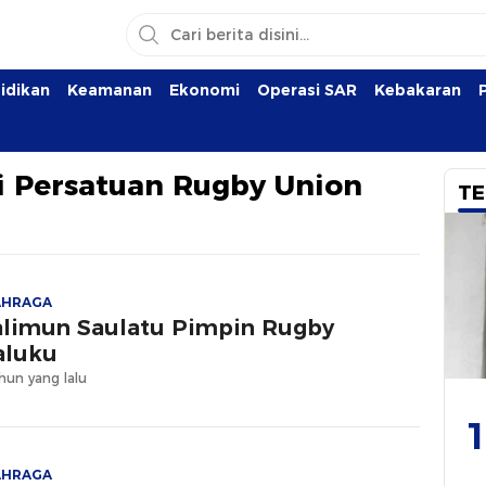
idikan
Keamanan
Ekonomi
Operasi SAR
Kebakaran
i Persatuan Rugby Union
TE
AHRAGA
limun Saulatu Pimpin Rugby
aluku
hun yang lalu
1
AHRAGA