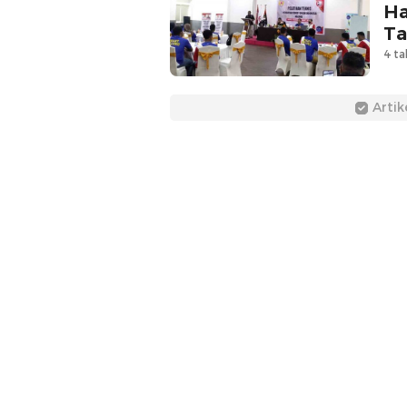
Ha
Ta
4 ta
Artik