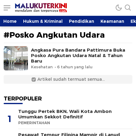
MalukuTerkini.com
Terkini, Mendalam dan Terpercaya
Home
Hukum & Kriminal
Pendidikan
Keamanan
E
#Posko Angkutan Udara
Angkasa Pura Bandara Pattimura Buka
Posko Angkutan Udara Natal & Tahun
Baru
Kesehatan
6 tahun yang lalu
Artikel sudah termuat semua...
TERPOPULER
Tunggu Pertek BKN, Wali Kota Ambon
1
Umumkan Sekkot Definitif
PEMERINTAHAN
Pesawat Tempur Filipina Mampir di Lanud