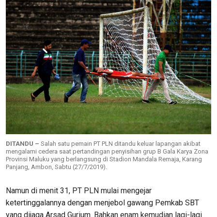
DITANDU –
Salah satu pemain PT PLN ditandu keluar lapangan akibat
mengalami cedera saat pertandingan penyisihan grup B Gala Karya Zona
Provinsi Maluku yang berlangsung di Stadion Mandala Remaja, Karang
Panjang, Ambon, Sabtu (27/7/2019).
Namun di menit 31, PT PLN mulai mengejar
ketertinggalannya dengan menjebol gawang Pemkab SBT
yang dijaga Arsad Gurium. Bahkan enam kemudian lagi-lagi