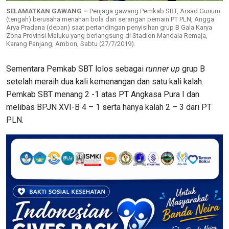
SELAMATKAN GAWANG –
Penjaga gawang Pemkab SBT, Arsad Gurium
(tengah) berusaha menahan bola dari serangan pemain PT PLN, Angga
Arya Pradana (depan) saat pertandingan penyisihan grup B Gala Karya
Zona Provinsi Maluku yang berlangsung di Stadion Mandala Remaja,
Karang Panjang, Ambon, Sabtu (27/7/2019).
Sementara Pemkab SBT lolos sebagai
runner up
grup B
setelah meraih dua kali kemenangan dan satu kali kalah.
Pemkab SBT menang 2 -1 atas PT Angkasa Pura I dan
melibas BPJN XVI-B 4 – 1 serta hanya kalah 2 – 3 dari PT
PLN.