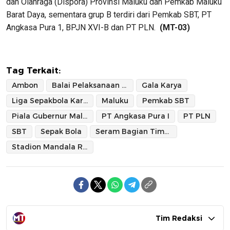
dan Olahraga (Dispora) Provinsi Maluku dan Pemkab Maluku
Barat Daya, sementara grup B terdiri dari Pemkab SBT, PT
Angkasa Pura 1, BPJN XVI-B dan PT PLN.
(MT-03)
Tag Terkait:
Ambon
Balai Pelaksanaan Jalan Nasional (BPJN) XVI
Gala Karya
Liga Sepakbola Karyawan
Maluku
Pemkab SBT
Piala Gubernur Maluku
PT Angkasa Pura I
PT PLN
SBT
Sepak Bola
Seram Bagian Timur
Stadion Mandala Remaja
Tim Redaksi