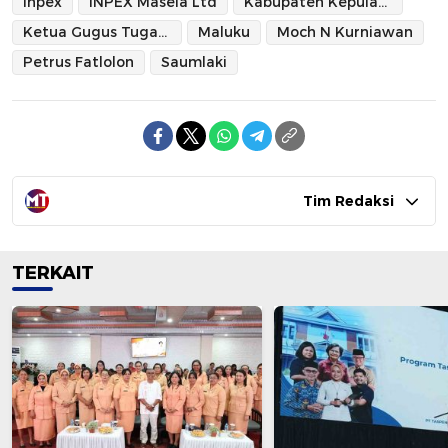
Inpex
INPEX Masela Ltd
Kabupaten Kepulauan Tanimbar
Ketua Gugus Tugas Percepatan Penanganan Covid-19 KKT
Maluku
Moch N Kurniawan
Petrus Fatlolon
Saumlaki
Tim Redaksi
TERKAIT