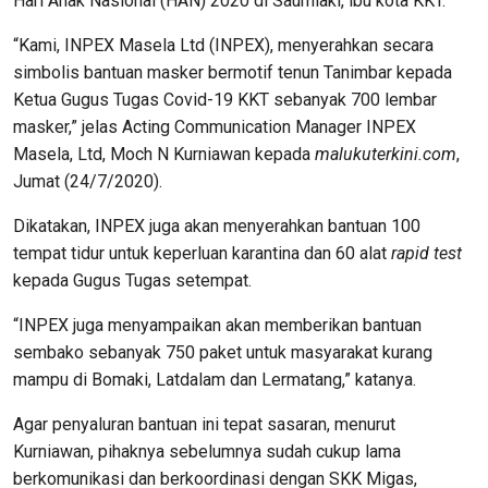
Hari Anak Nasional (HAN) 2020 di Saumlaki, ibu kota KKT.
“Kami, INPEX Masela Ltd (INPEX), menyerahkan secara
simbolis bantuan masker bermotif tenun Tanimbar kepada
Ketua Gugus Tugas Covid-19 KKT sebanyak 700 lembar
masker,” jelas Acting Communication Manager INPEX
Masela, Ltd, Moch N Kurniawan kepada
malukuterkini.com
,
Jumat (24/7/2020).
Dikatakan, INPEX juga akan menyerahkan bantuan 100
tempat tidur untuk keperluan karantina dan 60 alat
rapid test
kepada Gugus Tugas setempat.
“INPEX juga menyampaikan akan memberikan bantuan
sembako sebanyak 750 paket untuk masyarakat kurang
mampu di Bomaki, Latdalam dan Lermatang,” katanya.
Agar penyaluran bantuan ini tepat sasaran, menurut
Kurniawan, pihaknya sebelumnya sudah cukup lama
berkomunikasi dan berkoordinasi dengan SKK Migas,