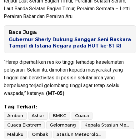
terjadi Laut Seram Bagian Timur, Perairan Selatan Seram,
Laut Banda Selatan Bagian Timur, Perairan Sermata – Letti,
Perairan Babar dan Perairan Aru.
Baca Juga:
Gubernur Sherly Dukung Sanggar Seni Baskara
Tampil di Istana Negara pada HUT ke-81 RI
“Harap diperhatikan resiko tinggi terhadap keselamatan
pelayaran. Selain itu, dimohon kepada masyarakat yang
tinggal dan beraktivitas di pesisir sekitar area yang
berpeluang terjadi gelombang tinggi agar tetap selalu
waspada,” katanya.
(MT-05)
Tag Terkait:
Ambon
Ashar
BMKG
Cuaca
Cuaca Ekstrem
Gelombang
Kepala Stasiun Meteorologi Maritim Ambon
Maluku
Ombak
Stasiun Meteorologi Maritim Ambon