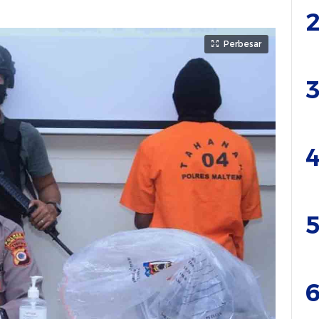
2
Perbesar
3
4
5
6