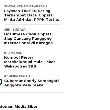
SOSIAL KEMASYARAKATAN
Layanan TASPEN Sering
Terhambat Data, Unpatti
Minta ASN dan PPPK Tertib
Administrasi
SENI BUDAYA
Hotumese Choir Unpatti
Siap Guncang Panggung
Internasional di Kategori
Gospel & Pop
KEAMANAN
Kompol Pieter
Matahelumual Mulai Jabat
Wakapolres SBB
PEMERINTAHAN
0
Gubernur Sherly Semangati
Anggota Paskibraka
doman Media Siber