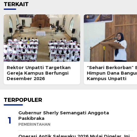
TERKAIT
Rektor Unpatti Targetkan
“Sehari Berkorban” 
Gereja Kampus Berfungsi
Himpun Dana Bangu
Desember 2026
Kampus Unpatti
TERPOPULER
Gubernur Sherly Semangati Anggota
1
Paskibraka
PEMERINTAHAN
Operasi Antik Salawaku 2026 Mulai Digelar, Ini