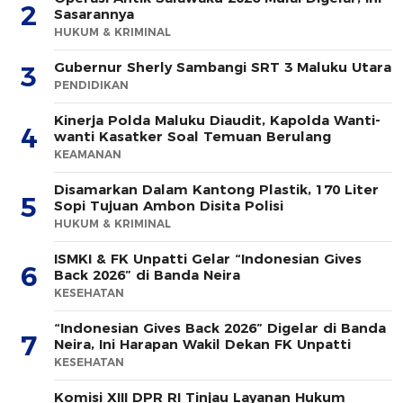
2
Sasarannya
HUKUM & KRIMINAL
Gubernur Sherly Sambangi SRT 3 Maluku Utara
3
PENDIDIKAN
Kinerja Polda Maluku Diaudit, Kapolda Wanti-
4
wanti Kasatker Soal Temuan Berulang
KEAMANAN
Disamarkan Dalam Kantong Plastik, 170 Liter
5
Sopi Tujuan Ambon Disita Polisi
HUKUM & KRIMINAL
ISMKI & FK Unpatti Gelar “Indonesian Gives
6
Back 2026” di Banda Neira
KESEHATAN
“Indonesian Gives Back 2026” Digelar di Banda
7
Neira, Ini Harapan Wakil Dekan FK Unpatti
KESEHATAN
Komisi XIII DPR RI Tinjau Layanan Hukum