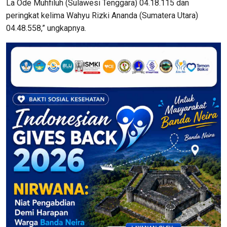
La Ode Muhfiluh (Sulawesi Tenggara) 04.18.115 dan
peringkat kelima Wahyu Rizki Ananda (Sumatera Utara)
04.48.558,” ungkapnya.