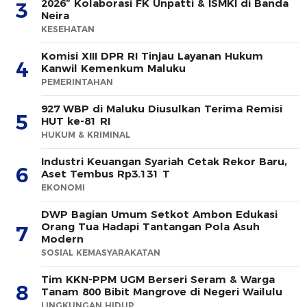
2026” Kolaborasi FK Unpatti & ISMKI di Banda
3
Neira
KESEHATAN
Komisi XIII DPR RI Tinjau Layanan Hukum
4
Kanwil Kemenkum Maluku
PEMERINTAHAN
927 WBP di Maluku Diusulkan Terima Remisi
5
HUT ke-81 RI
HUKUM & KRIMINAL
Industri Keuangan Syariah Cetak Rekor Baru,
6
Aset Tembus Rp3.131 T
EKONOMI
DWP Bagian Umum Setkot Ambon Edukasi
Orang Tua Hadapi Tantangan Pola Asuh
7
Modern
SOSIAL KEMASYARAKATAN
Tim KKN-PPM UGM Berseri Seram & Warga
8
Tanam 800 Bibit Mangrove di Negeri Wailulu
LINGKUNGAN HIDUP