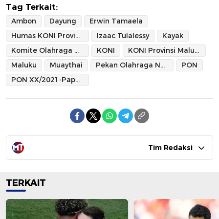
Tag Terkait:
Ambon
Dayung
Erwin Tamaela
Humas KONI Provinsi Maluku
Izaac Tulalessy
Kayak
Komite Olahraga Nasional Indonesia
KONI
KONI Provinsi Maluku
Maluku
Muaythai
Pekan Olahraga Nasional
PON
PON XX/2021-Papua
Tim Redaksi
TERKAIT