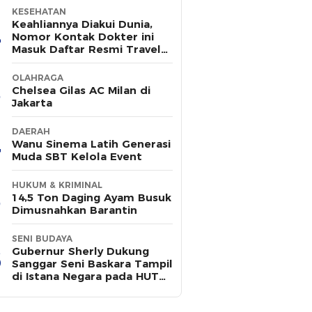
KESEHATAN
Keahliannya Diakui Dunia,
Nomor Kontak Dokter ini
Masuk Daftar Resmi Travel
Agent Eropa
OLAHRAGA
Chelsea Gilas AC Milan di
Jakarta
DAERAH
Wanu Sinema Latih Generasi
Muda SBT Kelola Event
HUKUM & KRIMINAL
14,5 Ton Daging Ayam Busuk
Dimusnahkan Barantin
SENI BUDAYA
Gubernur Sherly Dukung
Sanggar Seni Baskara Tampil
di Istana Negara pada HUT
ke-81 RI