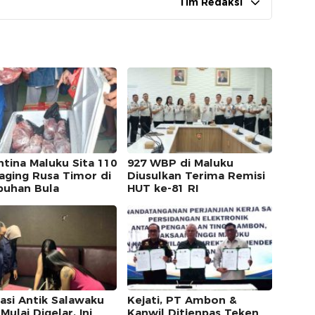
Tim Redaksi
ntina Maluku Sita 110
927 WBP di Maluku
aging Rusa Timor di
Diusulkan Terima Remisi
buhan Bula
HUT ke-81 RI
asi Antik Salawaku
Kejati, PT Ambon &
Mulai Digelar, Ini
Kanwil Ditjenpas Teken