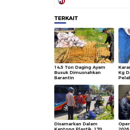
TERKAIT
14,5 Ton Daging Ayam
Kara
Busuk Dimusnahkan
Kg D
Barantin
Pela
Disamarkan Dalam
Oper
Kantong Plastik, 170
2026 