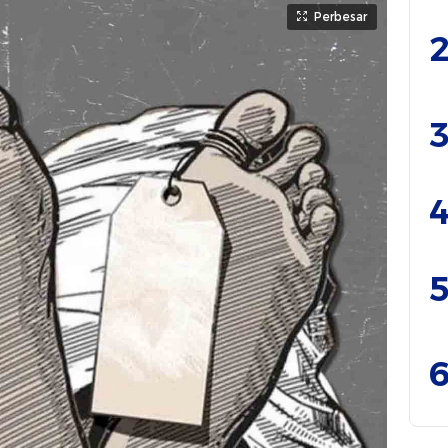
Perbesar
2
3
4
5
6