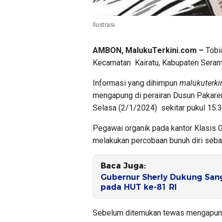
Ilustrasi
AMBON, MalukuTerkini.com –
Tobi
Kecamatan Kairatu, Kabupaten Seram
Informasi yang dihimpun
malukuterk
mengapung di perairan Dusun Pakaren
Selasa (2/1/2024) sekitar pukul 15.3
Pegawai organik pada kantor Klasis G
melakukan percobaan bunuh diri seban
Baca Juga:
Gubernur Sherly Dukung Sang
pada HUT ke-81 RI
Sebelum ditemukan tewas mengapung, 