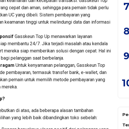
alah keamanan dan kecepatan transaksi. Gasskeun Top
7
ang cepat dan aman, sehingga para pemain tidak perlu
kan UC yang dibeli. Sistem pembayaran yang
an keamanan tinggi untuk melindungi data dan informasi
8
ponsif
Gasskeun Top Up menawarkan layanan
iap membantu 24/7. Jika terjadi masalah atau kendala
rt mereka siap memberikan solusi dengan cepat. Hal ini
9
bagi pelanggan saat berbelanja.
eragam
Untuk kenyamanan pelanggan, Gasskeun Top
e pembayaran, termasuk transfer bank, e-wallet, dan
dahkan pemain untuk memilih metode pembayaran yang
1
n mereka.
p?
sebutkan di atas, ada beberapa alasan tambahan
Pe
ihan yang lebih baik dibandingkan toko sebelah:
Te