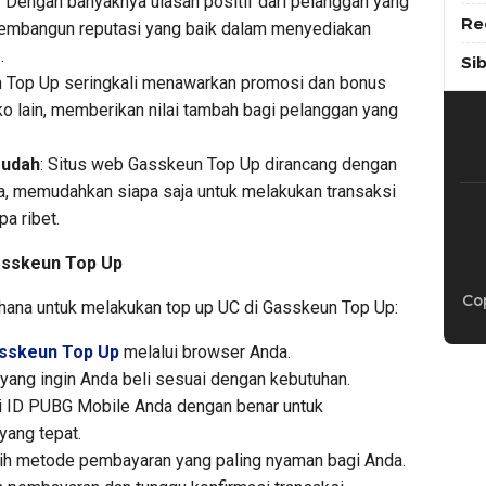
: Dengan banyaknya ulasan positif dari pelanggan yang
Re
embangun reputasi yang baik dalam menyediakan
.
Si
n Top Up seringkali menawarkan promosi dan bonus
ko lain, memberikan nilai tambah bagi pelanggan yang
Mudah
: Situs web Gasskeun Top Up dirancang dengan
, memudahkan siapa saja untuk melakukan transaksi
a ribet.
asskeun Top Up
Cop
rhana untuk melakukan top up UC di Gasskeun Top Up:
sskeun Top Up
melalui browser Anda.
C yang ingin Anda beli sesuai dengan kebutuhan.
si ID PUBG Mobile Anda dengan benar untuk
ang tepat.
ilih metode pembayaran yang paling nyaman bagi Anda.