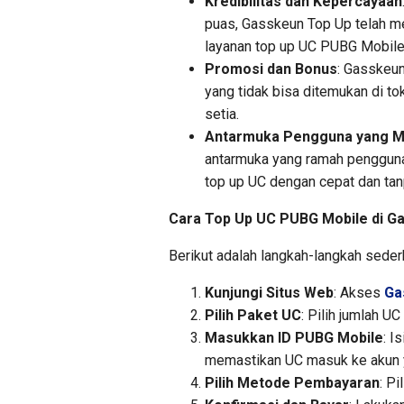
Kredibilitas dan Kepercayaan
puas, Gasskeun Top Up telah m
layanan top up UC PUBG Mobile
Promosi dan Bonus
: Gasskeu
yang tidak bisa ditemukan di to
setia.
Antarmuka Pengguna yang 
antarmuka yang ramah pengguna
top up UC dengan cepat dan tanp
Cara Top Up UC PUBG Mobile di G
Berikut adalah langkah-langkah sede
Kunjungi Situs Web
: Akses
Ga
Pilih Paket UC
: Pilih jumlah U
Masukkan ID PUBG Mobile
: I
memastikan UC masuk ke akun y
Pilih Metode Pembayaran
: P