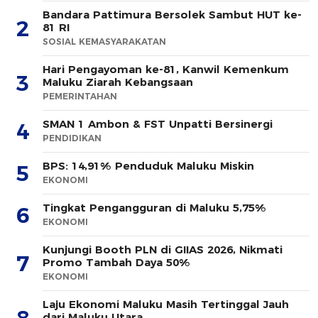
Bandara Pattimura Bersolek Sambut HUT ke-
2
81 RI
SOSIAL KEMASYARAKATAN
Hari Pengayoman ke-81, Kanwil Kemenkum
3
Maluku Ziarah Kebangsaan
PEMERINTAHAN
SMAN 1 Ambon & FST Unpatti Bersinergi
4
PENDIDIKAN
BPS: 14,91% Penduduk Maluku Miskin
5
EKONOMI
Tingkat Pengangguran di Maluku 5,75%
6
EKONOMI
Kunjungi Booth PLN di GIIAS 2026, Nikmati
7
Promo Tambah Daya 50%
EKONOMI
Laju Ekonomi Maluku Masih Tertinggal Jauh
dari Maluku Utara