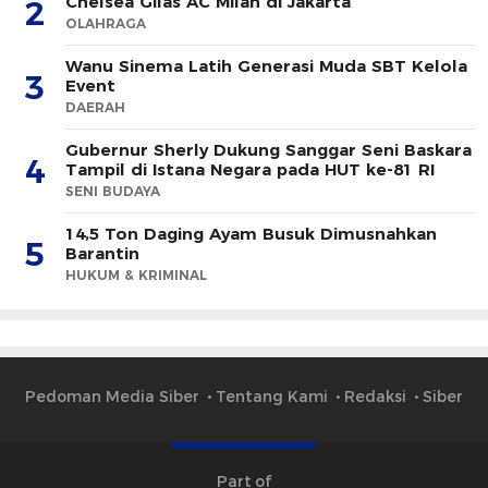
Chelsea Gilas AC Milan di Jakarta
2
OLAHRAGA
Wanu Sinema Latih Generasi Muda SBT Kelola
3
Event
DAERAH
Gubernur Sherly Dukung Sanggar Seni Baskara
4
Tampil di Istana Negara pada HUT ke-81 RI
SENI BUDAYA
14,5 Ton Daging Ayam Busuk Dimusnahkan
5
Barantin
HUKUM & KRIMINAL
Pedoman Media Siber
Tentang Kami
Redaksi
Siber
Part of