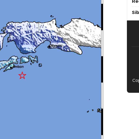
Re
Si
Cop