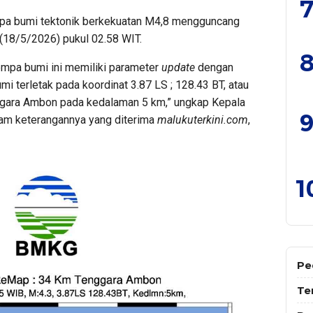
7
a bumi tektonik berkekuatan M4,8 mengguncang
(18/5/2026) pukul 02.58 WIT.
8
mpa bumi ini memiliki parameter
update
dengan
i terletak pada koordinat 3.87 LS ; 128.43 BT, atau
nggara Ambon pada kedalaman 5 km,” ungkap Kepala
9
lam keterangannya yang diterima
malukuterkini.com
,
1
Pe
Te