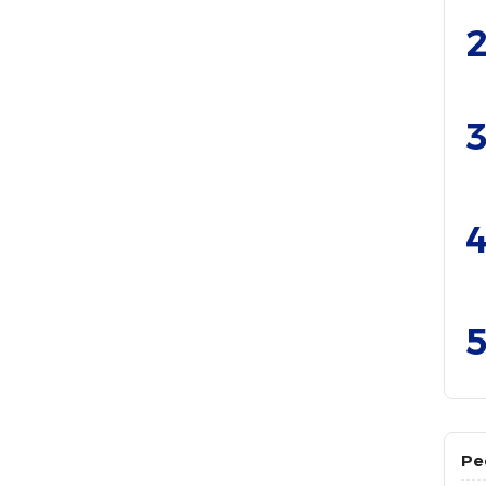
2
3
4
5
Pe