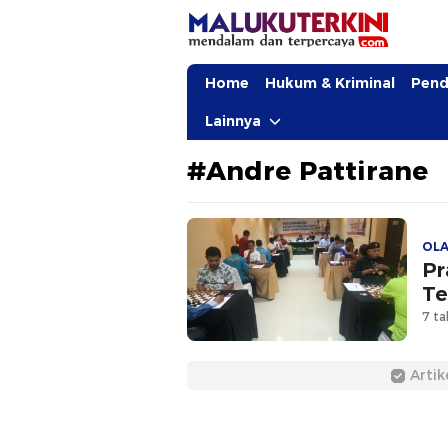
MalukuTerkini.com
Terkini, Mendalam dan Terpercaya
Home
Hukum & Kriminal
Pend
Lainnya
#Andre Pattirane
OL
Pr
Te
7 ta
Artik