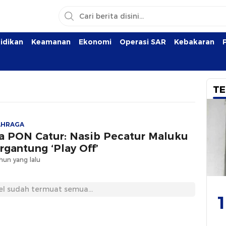
idikan
Keamanan
Ekonomi
Operasi SAR
Kebakaran
TE
AHRAGA
a PON Catur: Nasib Pecatur Maluku
rgantung ‘Play Off’
hun yang lalu
el sudah termuat semua...
1