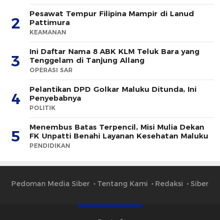
Pesawat Tempur Filipina Mampir di Lanud
2
Pattimura
KEAMANAN
Ini Daftar Nama 8 ABK KLM Teluk Bara yang
3
Tenggelam di Tanjung Allang
OPERASI SAR
Pelantikan DPD Golkar Maluku Ditunda, Ini
4
Penyebabnya
POLITIK
Menembus Batas Terpencil, Misi Mulia Dekan
5
FK Unpatti Benahi Layanan Kesehatan Maluku
PENDIDIKAN
Pedoman Media Siber
Tentang Kami
Redaksi
Siber