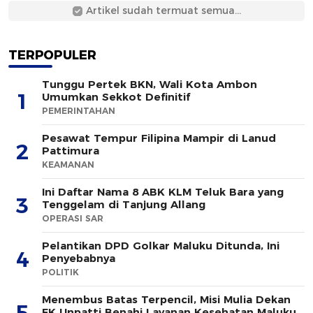
Artikel sudah termuat semua...
TERPOPULER
Tunggu Pertek BKN, Wali Kota Ambon
1
Umumkan Sekkot Definitif
PEMERINTAHAN
Pesawat Tempur Filipina Mampir di Lanud
2
Pattimura
KEAMANAN
Ini Daftar Nama 8 ABK KLM Teluk Bara yang
3
Tenggelam di Tanjung Allang
OPERASI SAR
Pelantikan DPD Golkar Maluku Ditunda, Ini
4
Penyebabnya
POLITIK
Menembus Batas Terpencil, Misi Mulia Dekan
5
FK Unpatti Benahi Layanan Kesehatan Maluku