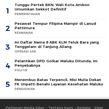
Tunggu Pertek BKN, Wali Kota Ambon
1
Umumkan Sekkot Definitif
PEMERINTAHAN
Pesawat Tempur Filipina Mampir di Lanud
2
Pattimura
KEAMANAN
Ini Daftar Nama 8 ABK KLM Teluk Bara yang
3
Tenggelam di Tanjung Allang
OPERASI SAR
Pelantikan DPD Golkar Maluku Ditunda, Ini
4
Penyebabnya
POLITIK
Menembus Batas Terpencil, Misi Mulia Dekan
5
FK Unpatti Benahi Layanan Kesehatan Maluku
PENDIDIKAN
Pedoman Media Siber
Tentang Kami
Redaksi
Siber