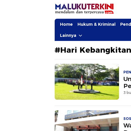
MalukuTerkini.com
Terkini, Mendalam dan Terpercaya
Home
Hukum & Kriminal
Pend
Lainnya
#Hari Kebangkitan
PEN
Un
Pe
3 bu
SOS
Wa