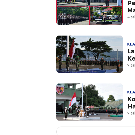
Pe
Ma
4 ta
KE
La
Ke
7 ta
KE
Ko
Ha
7 ta